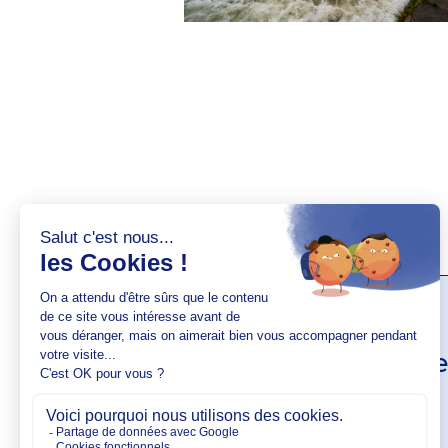
AUTEUR(S)
Jade Ange
VOIR SON PROFIL