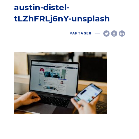
austin-distel-
tLZhFRLj6nY-unsplash
PARTAGER