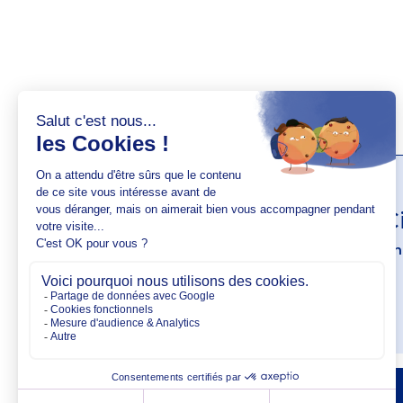
AUTEUR(S)
Valentin 
Social Media Ma
VOIR SON PROFIL