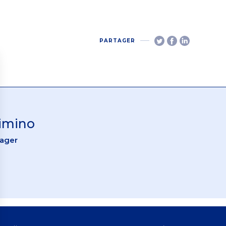
PARTAGER
Cimino
nager