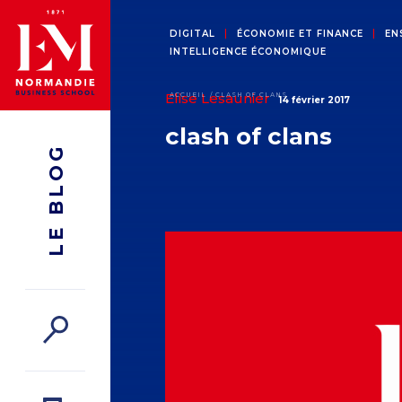
DIGITAL
ÉCONOMIE ET FINANCE
EN
INTELLIGENCE ÉCONOMIQUE
Elise Lesaunier
ACCUEIL
CLASH OF CLANS
14 février 2017
clash of clans
LE BLOG