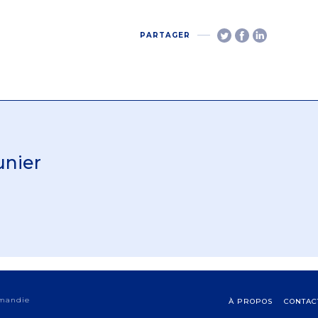
PARTAGER
unier
rmandie
À PROPOS
CONTAC