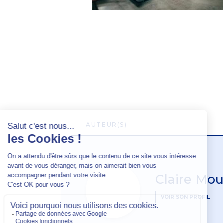
AUTEUR(S)
Claire Mou
VOIR SON PROFIL