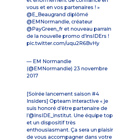
et énormément de confiance en
vous et en vos partenaires ! »
@E_Beaugrand
diplômé
@EMNormandie
, créateur
@PayGreen_fr
et nouveau parrain
de la nouvelle promo d’insIDErs !
pic.twitter.com/uqu2R6BvHy
— EM Normandie
(@EMNormandie)
23 novembre
2017
[Soirée lancement saison #4
Insiders] Opteam interactive « je
suis honoré d’être partenaire de
l’
@InsIDE_institut
. Une équipe top
et un dispositif très
enthousiasmant. Ça sera un plaisir
de vous accompagner dans votre