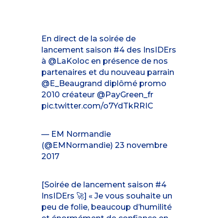
En direct de la soirée de
lancement saison #4 des InsIDErs
à
@LaKoloc
en présence de nos
partenaires et du nouveau parrain
@E_Beaugrand
diplômé promo
2010 créateur
@PayGreen_fr
pic.twitter.com/o7YdTkRRIC
— EM Normandie
(@EMNormandie)
23 novembre
2017
[Soirée de lancement saison #4
InsIDErs 🚀] « Je vous souhaite un
peu de folie, beaucoup d’humilité