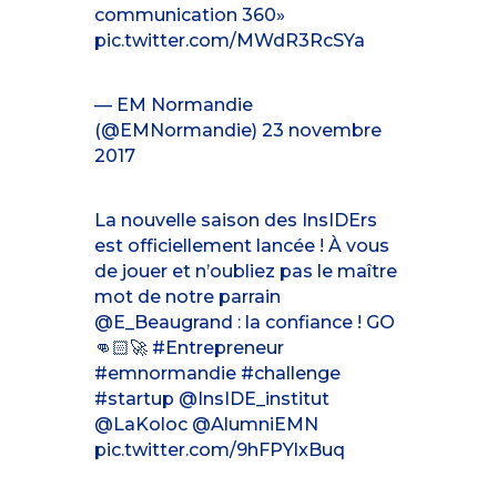
communication 360»
pic.twitter.com/MWdR3RcSYa
— EM Normandie
(@EMNormandie)
23 novembre
2017
La nouvelle saison des InsIDErs
est officiellement lancée ! À vous
de jouer et n’oubliez pas le maître
mot de notre parrain
@E_Beaugrand
: la confiance ! GO
👊🏻🚀
#Entrepreneur
#emnormandie
#challenge
#startup
@InsIDE_institut
@LaKoloc
@AlumniEMN
pic.twitter.com/9hFPYlxBuq