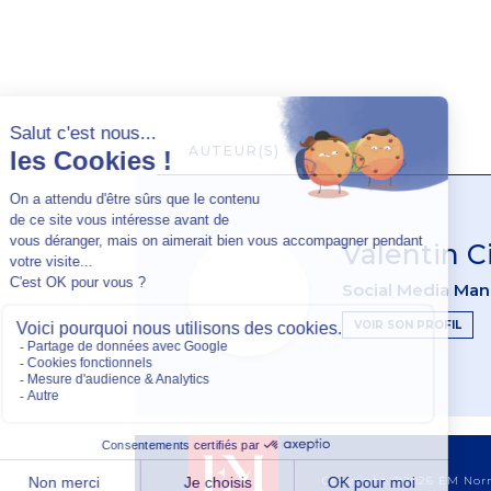
AUTEUR(S)
Valentin 
Social Media Ma
VOIR SON PROFIL
Copyright @2026 EM No