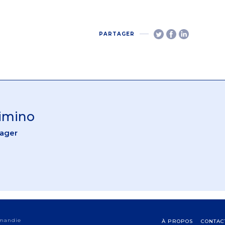
PARTAGER
Cimino
nager
rmandie
À PROPOS
CONTAC