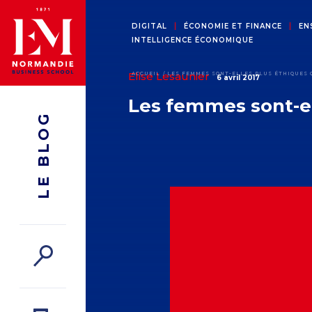
DIGITAL
ÉCONOMIE ET FINANCE
EN
INTELLIGENCE ÉCONOMIQUE
Elise Lesaunier
ACCUEIL
LES FEMMES SONT-ELLES PLUS ÉTHIQUES 
6 avril 2017
Les femmes sont-el
LE BLOG