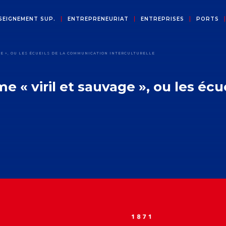
SEIGNEMENT SUP.
ENTREPRENEURIAT
ENTREPRISES
PORTS
GE », OU LES ÉCUEILS DE LA COMMUNICATION INTERCULTURELLE
me « viril et sauvage », ou les é