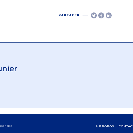
PARTAGER
unier
rmandie
À PROPOS
CONTAC