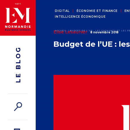
DIGITAL
ÉCONOMIE ET FINANCE
EN
INTELLIGENCE ÉCONOMIQUE
Elise Lesaunier
ACCUEIL
BUDGET DE L’UE : LES GAGNANTS ET LES 
8 novembre 2018
Budget de l’UE : le
LE BLOG