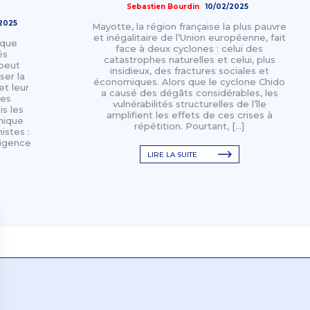
Sebastien Bourdin
10/02/2025
/2025
Mayotte, la région française la plus pauvre
et inégalitaire de l’Union européenne, fait
ique
face à deux cyclones : celui des
és
catastrophes naturelles et celui, plus
 peut
insidieux, des fractures sociales et
ser la
économiques. Alors que le cyclone Chido
et leur
a causé des dégâts considérables, les
les
vulnérabilités structurelles de l’île
s les
amplifient les effets de ces crises à
mique
répétition. Pourtant, […]
istes :
lligence
LIRE LA SUITE