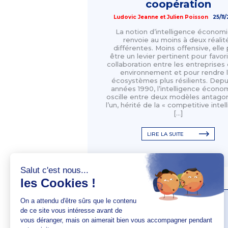
coopération
Ludovic Jeanne
et
Julien Poisson
25/11
La notion d’intelligence économ
renvoie au moins à deux réalit
différentes. Moins offensive, elle
être un levier pertinent pour favori
collaboration entre les entreprises 
environnement et pour rendre 
écosystèmes plus résilients. Depui
années 1990, l’intelligence écono
oscille entre deux modèles antagon
l’un, hérité de la « competitive inte
[…]
LIRE LA SUITE
AUTEUR(S)