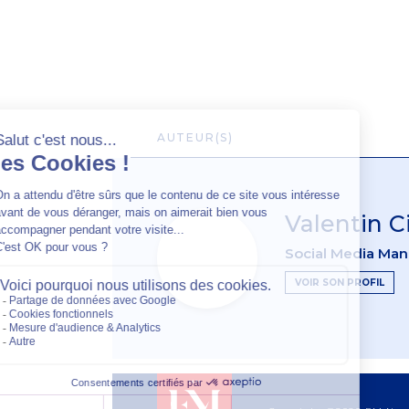
AUTEUR(S)
Valentin 
Social Media Ma
VOIR SON PROFIL