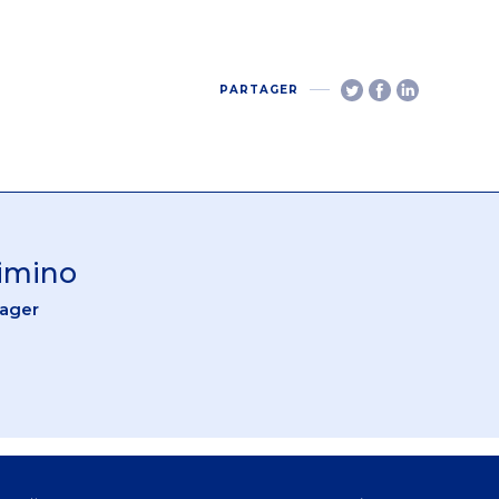
PARTAGER
Cimino
nager