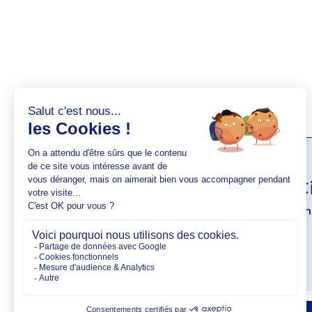
AUTEUR(S)
Valentin 
Social Media Ma
VOIR SON PROFIL