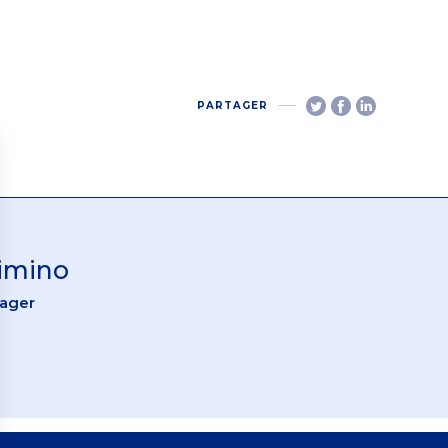
PARTAGER
Cimino
nager