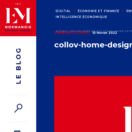
DIGITAL
ÉCONOMIE ET FINANCE
EN
INTELLIGENCE ÉCONOMIQUE
Valentin Cimino
ACCUEIL
COLLOV-HOME-DESIGN-V0FAELUM3NQ-UNS
10 février 2022
collov-home-desi
LE BLOG