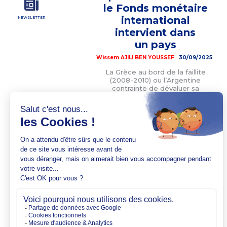
le Fonds monétaire
international
NEWSLETTER
intervient dans
un pays
Wissem AJILI BEN YOUSSEF
30/09/2025
La Grèce au bord de la faillite
(2008-2010) ou l’Argentine
contrainte de dévaluer sa
monnaie (2023)… dans chaque
crise économique majeure, une
institution revient sur le devant
de la scène : le Fonds
monétaire international (FMI).
Mais quel est le rôle exact de
cette institution fondée en
1944 ? Institution créée en
vertu des accords […]
LIRE LA SUITE