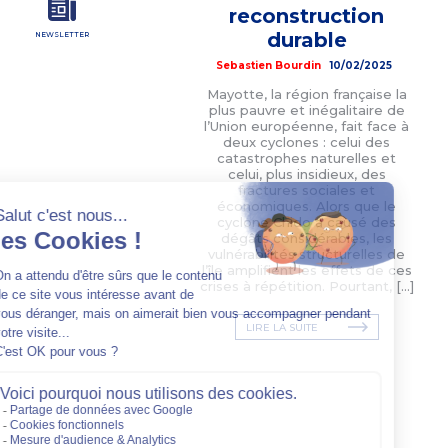
reconstruction
durable
NEWSLETTER
Sebastien Bourdin
10/02/2025
Mayotte, la région française la
plus pauvre et inégalitaire de
l’Union européenne, fait face à
deux cyclones : celui des
catastrophes naturelles et
celui, plus insidieux, des
fractures sociales et
économiques. Alors que le
cyclone Chido a causé des
dégâts considérables, les
vulnérabilités structurelles de
l’île amplifient les effets de ces
crises à répétition. Pourtant, […]
LIRE LA SUITE