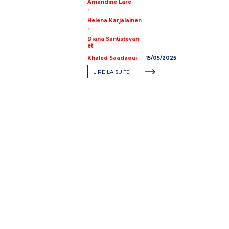
Amandine Lare
,
Helena Karjalainen
,
Diana Santistevan
et
Khaled Saadaoui
15/05/2025
LIRE LA SUITE