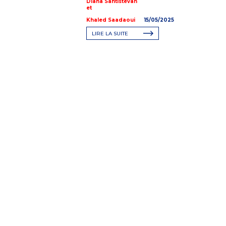
Diana Santistevan
et
Khaled Saadaoui
15/05/2025
LIRE LA SUITE