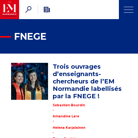
FNEGE
Trois ouvrages
d’enseignants-
chercheurs de l’EM
Normandie labellisés
par la FNEGE !
Sebastien Bourdin
,
Amandine Lare
,
Helena Karjalainen
,