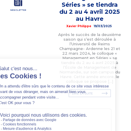
Séries » se tiendra
du 2 au 4 avril 2025
NEWSLETTER
au Havre
Xavier Philippe
19/03/2025
Après le succès de la deuxième
saison qui s’est déroulée à
l’Université́ de Reims
Champagne- Ardenne les 21 et
22 mars 2024, le colloque «
Management en Séries » se
tiendra du 2 au 4 avril 2025 à
l’École de Management de
Normandie, sur son campus du
Havre. Cette année encore, le
colloque se propose […]
LIRE LA SUITE