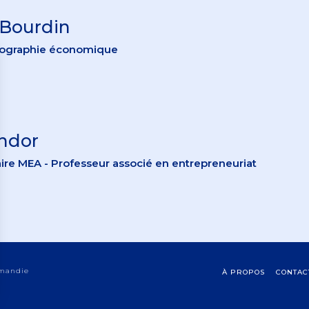
 Bourdin
éographie économique
ndor
haire MEA - Professeur associé en entrepreneuriat
rmandie
À PROPOS
CONTAC