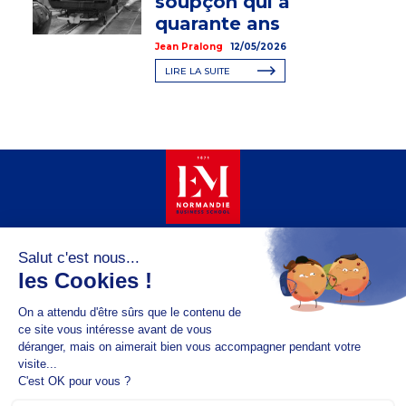
soupçon qui a
quarante ans
Jean Pralong
12/05/2026
LIRE LA SUITE
Copyright @2026 EM Normandie
À PROPOS
CONTACT
FACEBOOK
TWITTER