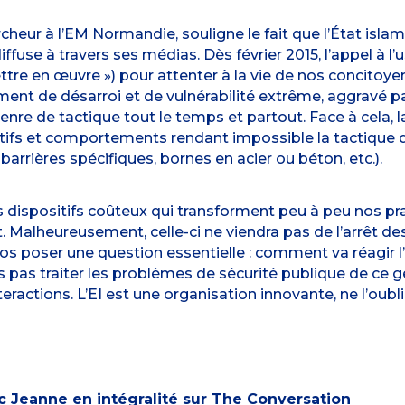
heur à l’EM Normandie, souligne le fait que l’État islam
diffuse à travers ses médias. Dès février 2015, l’appel à
ttre en œuvre ») pour attenter à la vie de nos concitoyen
iment de désarroi et de vulnérabilité extrême, aggravé p
 genre de tactique tout le temps et partout. Face à ce
itifs et comportements rendant impossible la tactique d
,
barrières spécifiques
, bornes en acier ou béton, etc.).
ces dispositifs coûteux qui transforment peu à peu nos p
 Malheureusement, celle-ci ne viendra pas de l’arrêt des
os poser une question essentielle : comment va réagir l
ns pas traiter les problèmes de sécurité publique de c
teractions
. L’EI est une organisation innovante, ne l’oubl
c Jeanne en intégralité sur
The Conversation