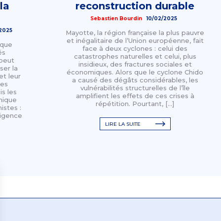
la
reconstruction durable
Sebastien Bourdin
10/02/2025
/2025
Mayotte, la région française la plus pauvre
et inégalitaire de l’Union européenne, fait
ique
face à deux cyclones : celui des
és
catastrophes naturelles et celui, plus
 peut
insidieux, des fractures sociales et
ser la
économiques. Alors que le cyclone Chido
et leur
a causé des dégâts considérables, les
les
vulnérabilités structurelles de l’île
s les
amplifient les effets de ces crises à
mique
répétition. Pourtant, […]
istes :
lligence
LIRE LA SUITE