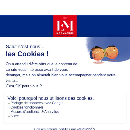
Copyright @2026 EM Normandie
À PROPOS
CONTACT
FACEBOOK
TWITTER
YOUTUBE
INSTAGRAM
LINKEDIN