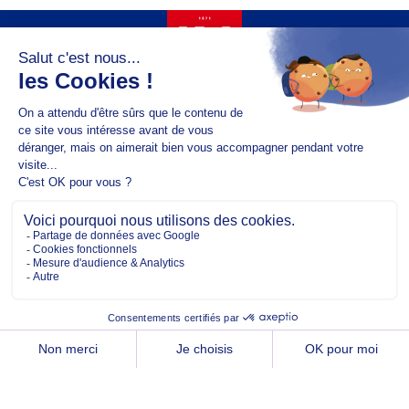
Copyright @2026 EM Normandie
À PROPOS
CONTACT
FACEBOOK
TWITTER
YOUTUBE
INSTAGRAM
LINKEDIN