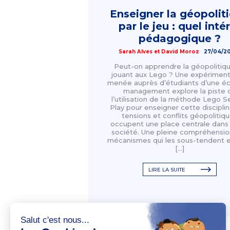
Enseigner la géopolit
par le jeu : quel inté
pédagogique ?
Sarah Alves
et
David Moroz
27/04/2
Peut-on apprendre la géopolitiq
jouant aux Lego ? Une expériment
menée auprès d’étudiants d’une é
management explore la piste 
l’utilisation de la méthode Lego S
Play pour enseigner cette disciplin
tensions et conflits géopolitiq
occupent une place centrale dans
société. Une pleine compréhensio
mécanismes qui les sous-tendent 
[…]
LIRE LA SUITE
AUTEUR(S)