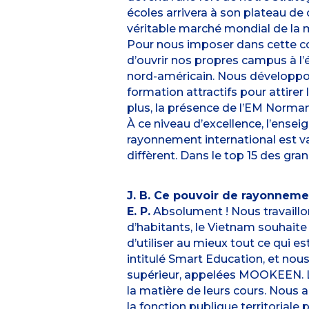
écoles arrivera à son plateau de cr
véritable marché mondial de la m
Pour nous imposer dans cette com
d’ouvrir nos propres campus à l’é
nord-américain. Nous développon
formation attractifs pour attire
plus, la présence de l’EM Norma
À ce niveau d’excellence, l’ense
rayonnement international est va
diffèrent. Dans le top 15 des gra
J. B. Ce pouvoir de rayonneme
E. P.
Absolument ! Nous travaillon
d’habitants, le Vietnam souhaite
d’utiliser au mieux tout ce qui es
intitulé Smart Education, et nou
supérieur, appelées MOOKEEN. Le
la matière de leurs cours. Nou
la fonction publique territoriale