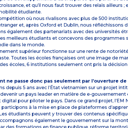
oissance, et qu’il nous faut trouver des relais ailleurs ; 
obilité étudiante.
pétition où nous rivalisons avec plus de 500 institutio
tranger et, après Oxford et Dublin, nous réfléchissons dé
s également des partenariats avec des universités étra
r les meilleurs étudiants et concevons des programmes s
ndie dans le monde.
ignement supérieur fonctionne sur une rente de notoriété
ste. Toutes les écoles françaises ont une image de marq
ndes écoles, 6 institutions seulement ont pris la décision
nt ne passe donc pas seulement par l’ouverture de 
s depuis 5 ans avec l’État vietnamien sur un projet inti
 devenir un pays leader en matière de e-gouvernement e
t digital pour piloter le pays. Dans ce grand projet, l’EM
s participons à la mise en place de plateformes d’appre
s étudiants peuvent y trouver des contenus spécifiqueme
s accompagnons également le gouvernement sur la mon
 par des formations en finance publique, réforme territor