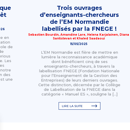
ique
Trois ouvrages
rêt
d’enseignants-chercheurs
de l’EM Normandie
labellisés par la FNEGE !
026
Sebastien Bourdin
,
Amandine Lare
,
Helena Karjalainen
,
Diana
ue en
Santistevan
et
Khaled Saadaoui
ation
15/05/2025
cole de
de
L’EM Normandie est fière de mettre en
erious
lumière la reconnaissance académique
e. Les
dont bénéficient cinq de ses
ues
enseignants-chercheurs, à travers la
 notre
labellisation FNEGE (Fondation Nationale
n des
pour l’Enseignement de la Gestion des
est une
Entreprises) de leurs derniers ouvrages.
Cette distinction, décernée par le Collège
de Labellisation de la FNEGE dans la
catégorie « Manuel ES », souligne la […]
LIRE LA SUITE