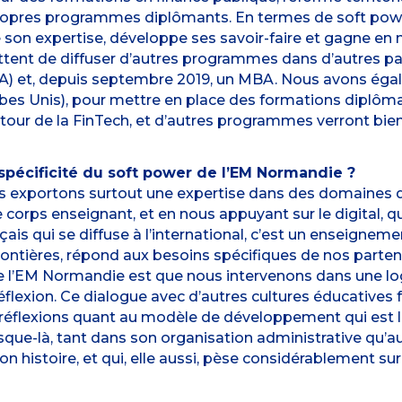
propres programmes diplômants. En termes de soft power,
e son expertise, développe ses savoir-faire et gagne en 
tent de diffuser d’autres programmes dans d’autres p
) et, depuis septembre 2019, un MBA. Nous avons égal
bes Unis), pour mettre en place des formations diplôman
ur de la FinTech, et d’autres programmes verront bient
a spécificité du soft power de l’EM Normandie ?
 exportons surtout une expertise dans des domaines d
 corps enseignant, et en nous appuyant sur le digital, qui
is qui se diffuse à l’international, c’est un enseigneme
frontières, répond aux besoins spécifiques de nos parten
e l’EM Normandie est que nous intervenons dans une log
exion. Ce dialogue avec d’autres cultures éducatives fav
 réflexions quant au modèle de développement qui est le
 jusque-là, tant dans son organisation administrative qu’
 histoire, et qui, elle aussi, pèse considérablement sur