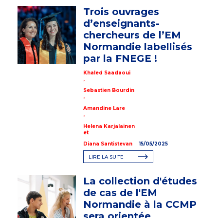
Trois ouvrages
d’enseignants-
chercheurs de l’EM
Normandie labellisés
par la FNEGE !
Khaled Saadaoui
,
Sebastien Bourdin
,
Amandine Lare
,
Helena Karjalainen
et
Diana Santistevan
15/05/2025
LIRE LA SUITE
La collection d'études
de cas de l'EM
Normandie à la CCMP
sera orientée