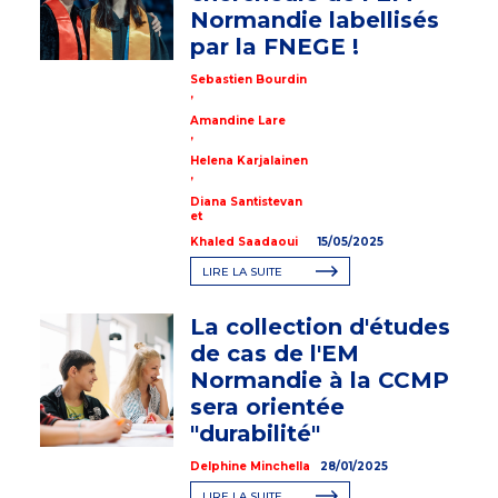
Normandie labellisés
par la FNEGE !
Sebastien Bourdin
,
Amandine Lare
,
Helena Karjalainen
,
Diana Santistevan
et
Khaled Saadaoui
15/05/2025
LIRE LA SUITE
La collection d'études
de cas de l'EM
Normandie à la CCMP
sera orientée
"durabilité"
Delphine Minchella
28/01/2025
LIRE LA SUITE