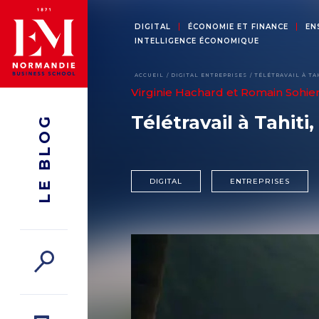
DIGITAL
ÉCONOMIE ET FINANCE
EN
INTELLIGENCE ÉCONOMIQUE
ACCUEIL
DIGITAL
ENTREPRISES
TÉLÉTRAVAIL À TA
Virginie Hachard
et
Romain Sohie
Télétravail à Tahit
LE BLOG
DIGITAL
ENTREPRISES