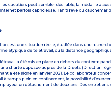
s les cocotiers peut sembler désirable, la médaille a auss
nternet parfois capricieuse. Tahiti rêve ou cauchemar du 
é
tion, est une situation réelle, étudiée dans une recherche 
orme atypique de télétravail, où la distance géographiqu
élétravail a été mis en place en dehors du contexte pand
rs une charte déposée auprès de la Dreets (Direction régio
nant a été signé en janvier 2021. Le collaborateur concern
l à temps plein en confinement, la possibilité d’exercer 
mployeur un détachement de deux ans. Des entretiens s