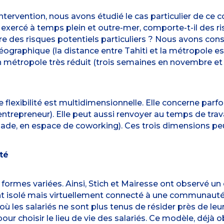
tervention, nous avons étudié le cas particulier de ce c
il exercé à temps plein et outre-mer, comporte-t-il des r
ire des risques potentiels particuliers ? Nous avons cons
graphique (la distance entre Tahiti et la métropole est
n métropole très réduit (trois semaines en novembre et 
flexibilité est multidimensionnelle. Elle concerne parfois
entrepreneur). Elle peut aussi renvoyer au temps de travai
ade, en espace de coworking). Ces trois dimensions peu
té
 formes variées. Ainsi, Stich et Mairesse ont observé un c
ent isolé mais virtuellement connecté à une communau
les salariés ne sont plus tenus de résider près de leur
pour choisir le lieu de vie des salariés. Ce modèle, déj