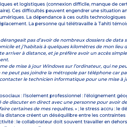
iques et logistiques (connexion difficile, manque de certa
aire). Ces difficultés peuvent engendrer une situation 
numériques. La dépendance à ces outils technologiques 
éplacement. La personne qui télétravaille à Tahiti témoi
me dérangeait pas d’avoir de nombreux dossiers de data 
micile et j’habitais à quelques kilomètres de mon lieu d
e arriver à distance, et je préfère avoir un accès simpl
ent.
ème de mise à jour Windows sur l’ordinateur, qui ne peut 
Or on ne peut pas joindre la métropole par téléphone car
contacter le technicien informatique pour une mise à j
osociaux : l’isolement professionnel : l’éloignement géo
sé de discuter en direct avec une personne pour avoir de 
faire certaines de mes requêtes.
» ; le stress accru : le 
distance créent un déséquilibre entre les contraintes 
vité : le collaborateur doit souvent travailler en dehors