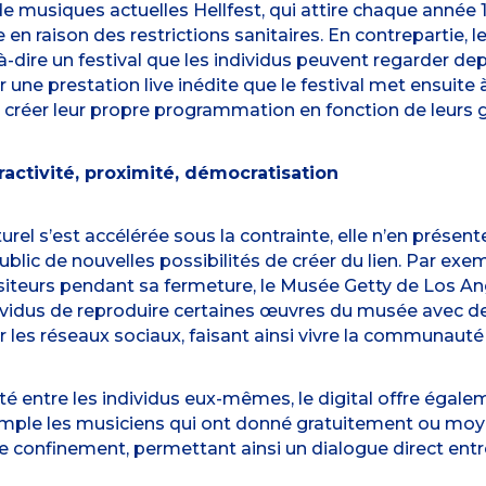
al de musiques actuelles Hellfest, qui attire chaque anné
 raison des restrictions sanitaires. En contrepartie, le
à-dire un festival que les individus peuvent regarder depu
 une prestation live inédite que le festival met ensuite 
réer leur propre programmation en fonction de leurs 
ractivité, proximité, démocratisation
ulturel s’est accélérée sous la contrainte, elle n’en pré
 public de nouvelles possibilités de créer du lien. Par ex
siteurs pendant sa fermeture, le Musée Getty de Los An
ividus de reproduire certaines œuvres du musée avec de
r les réseaux sociaux, faisant ainsi vivre la communaut
ité entre les individus eux-mêmes, le digital offre égal
emple les musiciens qui ont donné gratuitement ou mo
confinement, permettant ainsi un dialogue direct entre l