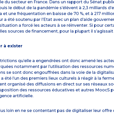
le du secteur en France. Dans un rapport du Sénat publié
is le début de la pandémie s’élèvent à 2,3 milliards d’e
ma et une fréquentation en baisse de 70 %, et à 217 mill
eur a été soutenu par l’Etat avec un plan d’aide gouvernem
ituation a forcé les acteurs à se réinventer. Si pour cer
es sources de financement, pour la plupart il s’agissait s
r à exister
trictions qu’elle a engendrées ont donc amené les acte
uées notamment par l’utilisation des ressources numér
ns se sont donc engouffrées dans la voie de la digitalis
été l’un des premiers lieux culturels à réagir à la ferme
t organisé des diffusions en direct sur ses réseaux so
disposition des ressources éducatives et autres MoocS po
gence artificielle.
lus loin en ne se contentant pas de digitaliser leur offr