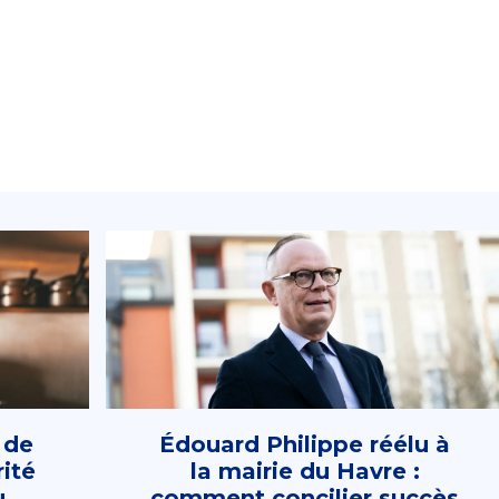
 de
Édouard Philippe réélu à
rité
la mairie du Havre :
u
comment concilier succès