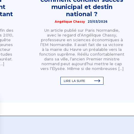
nt
municipal et destin
tant
national ?
Angélique Chassy
23/03/2026
fin des
Un article publié sur Paris Normandie,
s 2010,
avec le regard d’Angélique Chassy,
 quête
professeure en sciences économiques à
 jeunes
l’EM Normandie. Il avait fait de sa victoire
acteur
à la mairie du Havre un préalable vers la
études
fonction suprême. Réélu confortablement
auréat.
dans sa ville, l’ancien Premier ministre
[…]
normand peut aujourd’hui mettre le cap
vers l’Élysée. Même si de nombreuses […]
LIRE LA SUITE