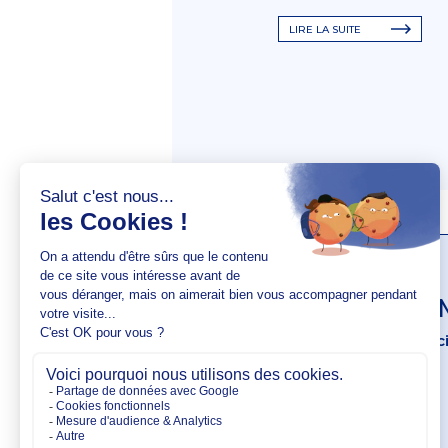
LIRE LA SUITE
AUTEUR(S)
Delphine 
Professeur associ
VOIR SON PROFIL