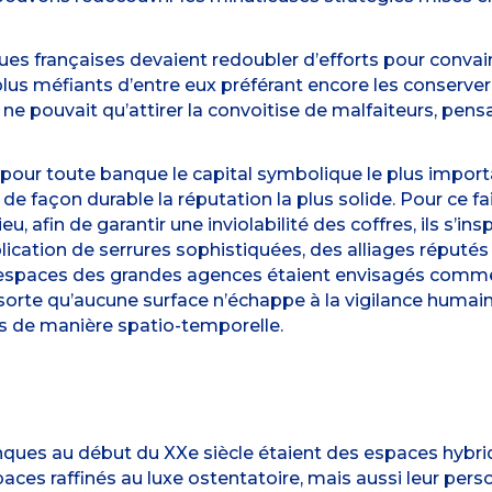
ues françaises devaient redoubler d’efforts pour convain
 plus méfiants d’entre eux préférant encore les conserve
ne pouvait qu’attirer la convoitise de malfaiteurs, pensa
t pour toute banque le capital symbolique le plus importa
e façon durable la réputation la plus solide. Pour ce fai
lieu, afin de garantir une inviolabilité des coffres, ils s
plication de serrures sophistiquées, des alliages réputés
s espaces des grandes agences étaient envisagés comme 
e sorte qu’aucune surface n’échappe à la vigilance humai
s de manière spatio-temporelle.
ues au début du XXe siècle étaient des espaces hybrides,
es raffinés au luxe ostentatoire, mais aussi leur person