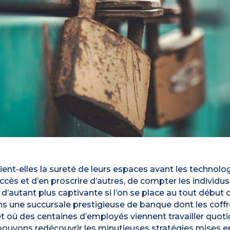
nt-elles la sureté de leurs espaces avant les technolo
accès et d’en proscrire d’autres, de compter les individus
d’autant plus captivante si l’on se place au tout début du
ns une succursale prestigieuse de banque dont les cof
 et où des centaines d’employés viennent travailler quot
pouvons redécouvrir les minutieuses stratégies mises en