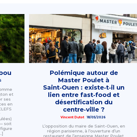
mbou
Polémique autour de
Master Poulet à
6
Saint‑Ouen : existe‑t‑il un
 comme
lien entre fast‑food et
gton et
er ses
désertification du
ces en
centre‑ville ?
 CLEFS
r
Vincent Dutot
18/05/2026
ulées)
— soit
L’opposition du maire de Saint-Ouen, en
figure
région parisienne, à l’ouverture d’un
…]
restaurant de l’enseigne Master Poulet