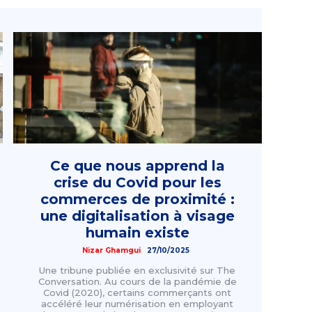
Ce que nous apprend la
crise du Covid pour les
commerces de proximité :
une digitalisation à visage
humain existe
Nizar Ghamgui
27/10/2025
Une tribune publiée en exclusivité sur The
Conversation. Au cours de la pandémie de
Covid (2020), certains commerçants ont
accéléré leur numérisation en employant