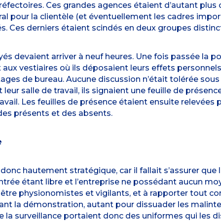
s réfectoires. Ces grandes agences étaient d’autant plus
tral pour la clientèle (et éventuellement les cadres imp
. Ces derniers étaient scindés en deux groupes distinc
 devaient arriver à neuf heures. Une fois passée la port
x vestiaires où ils déposaient leurs effets personnels. 
étages de bureau. Aucune discussion n’était tolérée sous
leur salle de travail, ils signaient une feuille de présenc
 travail. Les feuilles de présence étaient ensuite relevée
e des présents et des absents.
e
donc hautement stratégique, car il fallait s’assurer que l
’entrée étant libre et l’entreprise ne possédant aucun mo
 être physionomistes et vigilants, et à rapporter tout co
sant la démonstration, autant pour dissuader les malinte
la surveillance portaient donc des uniformes qui les dis